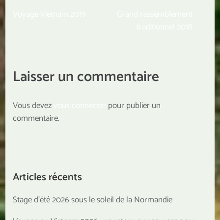
Navigation
Voyage Vietnam 2019
Grand rassemblement
de
traditionnel 2018
l’article
Laisser un commentaire
Vous devez
vous connecter
pour publier un
commentaire.
Articles récents
Stage d’été 2026 sous le soleil de la Normandie