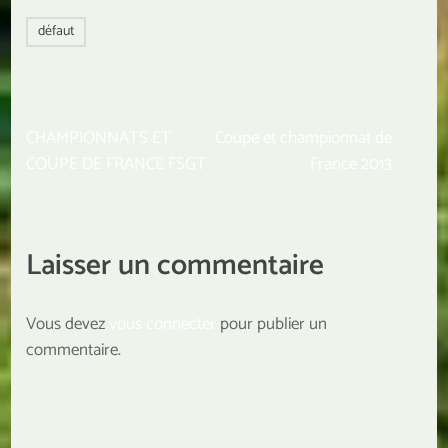
défaut
Navigation
CHAMPIONNATS ET
Coupe et championnat de
de
COUPE DE FRANCE FSGT
France 2013
l’article
Laisser un commentaire
Vous devez
vous connecter
pour publier un
commentaire.