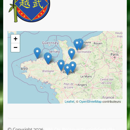
+
−
Leaflet
, ©
OpenStreetMap
contributeurs
© Copyright 2026
Bền Chí
.
Politique de confidentialité