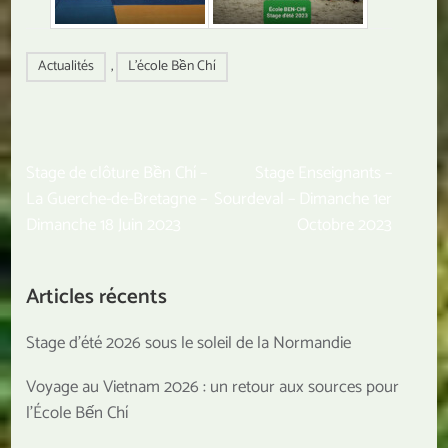
Actualités
,
L'école Bền Chí
Navigation
Stage de clôture Bền Chí –
Stage Enseignants –
de
La Guerche-de-Bretagne –
Sourdeval – Dimanche 1er
l’article
Dimanche 18 Juin 2023
Octobre 2023
Articles récents
Stage d’été 2026 sous le soleil de la Normandie
Voyage au Vietnam 2026 : un retour aux sources pour
l’École Bến Chí