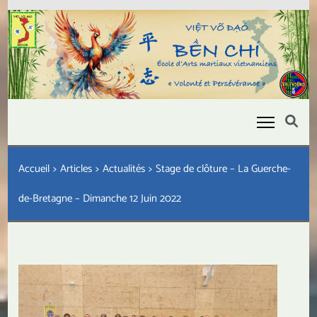
Aller
au
contenu
(Pressez
Entrée)
Bền Chí
Être fort pour être utile
Accueil
>
Articles
>
Actualités
>
Stage de clôture – La Guerche-
de-Bretagne – Dimanche 12 Juin 2022