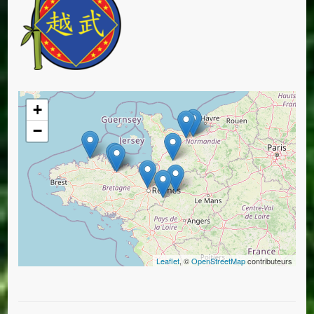
+
−
Leaflet
, ©
OpenStreetMap
contributeurs