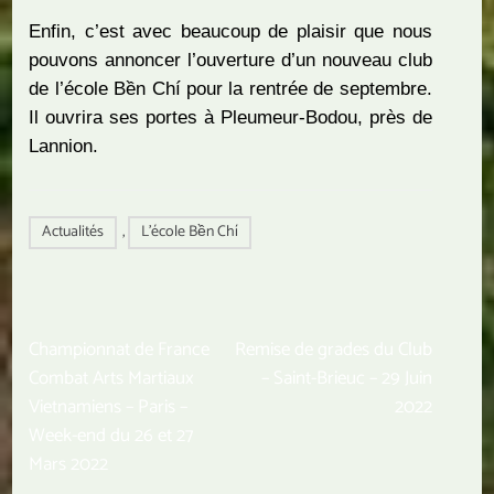
Enfin, c’est avec beaucoup de plaisir que nous
pouvons annoncer l’ouverture d’un nouveau club
de l’école Bền Chí pour la rentrée de septembre.
Il ouvrira ses portes à Pleumeur-Bodou, près de
Lannion.
Actualités
,
L'école Bền Chí
Navigation
Championnat de France
Remise de grades du Club
de
Combat Arts Martiaux
– Saint-Brieuc – 29 Juin
l’article
Vietnamiens – Paris –
2022
Week-end du 26 et 27
Mars 2022