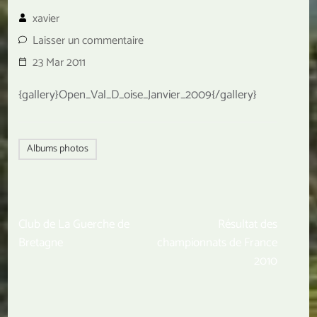
xavier
Laisser un commentaire
23 Mar 2011
{gallery}Open_Val_D_oise_Janvier_2009{/gallery}
Albums photos
Navigation
Club de La Guerche de
Résultat des
de
Bretagne
championnats de France
l’article
2010