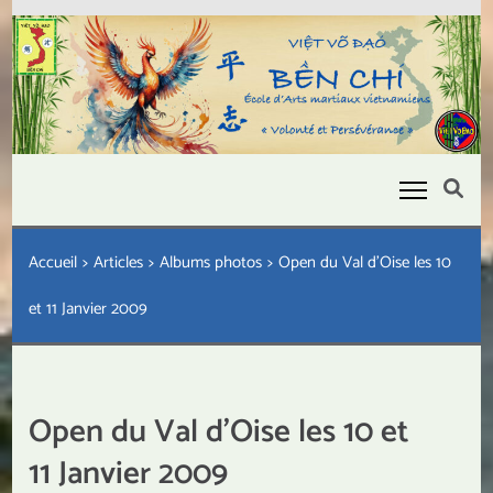
Aller
au
contenu
(Pressez
Entrée)
Bền Chí
Être fort pour être utile
Accueil
>
Articles
>
Albums photos
>
Open du Val d’Oise les 10
et 11 Janvier 2009
Open du Val d’Oise les 10 et
11 Janvier 2009